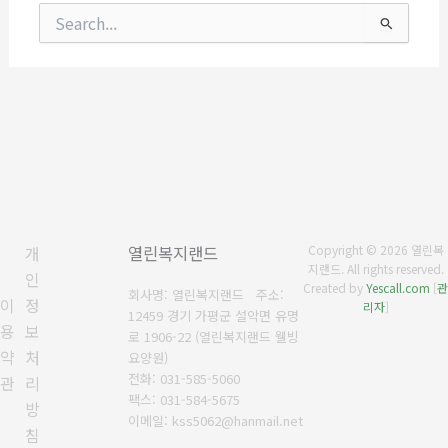
검
색
대
상
개
열린복지랜드
Copyright © 2026 열린복
지랜드. All rights reserved.
인
Created by
Yescall.com
[
관
회사명: 열린복지랜드 주소:
이
정
리자
]
12459 경기 가평군 설악면 유명
용
보
로 1906-22 (열린복지랜드 웰빙
약
처
요양원)
전화: 031-585-5060
관
리
팩스: 031-584-5675
방
이메일: kss5062@hanmail.net
침